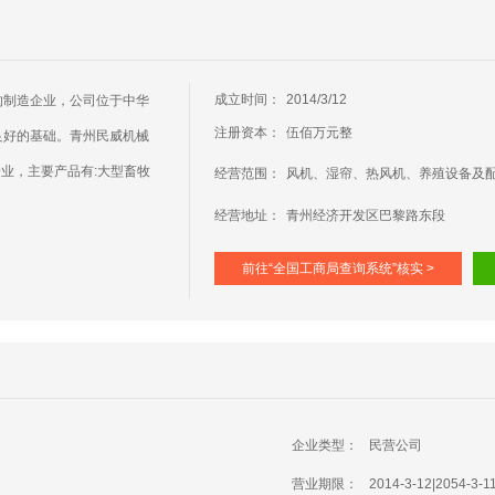
成立时间：
2014/3/12
的制造企业，公司位于中华
注册资本：
伍佰万元整
良好的基础。青州民威机械
业，主要产品有:大型畜牧
经营范围：
风机、湿帘、热风机、养殖设备及
经营地址：
青州经济开发区巴黎路东段
前往“全国工商局查询系统”核实 >
企业类型：
民营公司
营业期限：
2014-3-12|2054-3-1